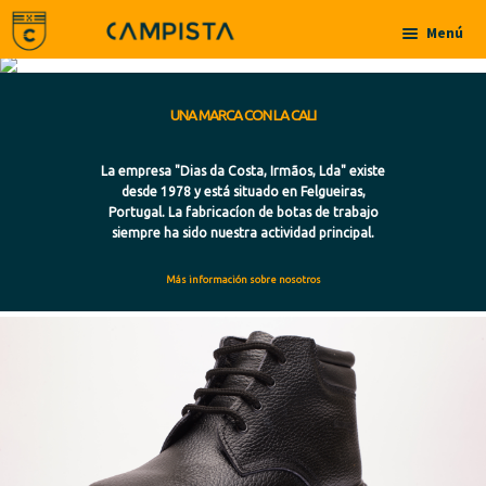
Ir a la navegación
Ir al contenido
Menú
Inicio
UNA MARCA CON LA CALI
Acerca de
La empresa "Dias da Costa, Irmãos, Lda" existe
desde 1978 y está situado en Felgueiras,
Contactos
Portugal. La fabricacíon de botas de trabajo
siempre ha sido nuestra actividad principal.
Productos
Más información sobre nosotros
Botas
Botas
Botas de Niño