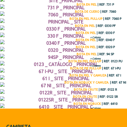
Botas de Protección
BOTA EN PIEL
| REF: 731 P
BOTA DE CUERO
| REF: 7060
Zapatos
BOTA EN PIEL PULL-UP
| REF: 7060 P
BOTA EN PIEL
| REF: 0330 PF
PT
BOTA EN PIEL
| REF: 0330 F
+ Colores
BOTA EN PIEL
| REF: 0340 F
BOTA EN PIEL
| REF: 0320 P
BOTA EN PIEL
| REF: 94 SP
+ Colores
BOTA EN PIEL PULL-UP
| REF: 0123 PU
+ Colores
BOTA DE PIE PULL-UP
| REF: 67 I-PU
BOTA EN PIEL Y GAMUZA
| REF: 67 I
BOTA EN NOBUCK Y CAMUZA.
| REF: 67 NI
BOTA EN CRUTE
| REF: 0122 R
BOTA EN CRUTE
| REF: 0122 SR
BOTA EN NOBUCK
| REF: 6410
+ Colores
BOTA EN NOBUCK.
| REF: 6500
+ Colores
BOTA EN CRUTE
| REF: 0122
BOTA EN CRUTE
| REF: 0122 C
CAMPISTA