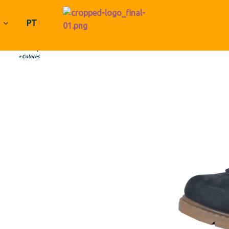
PT
A EN NOBUCK
| REF: 230RP
+ Colores