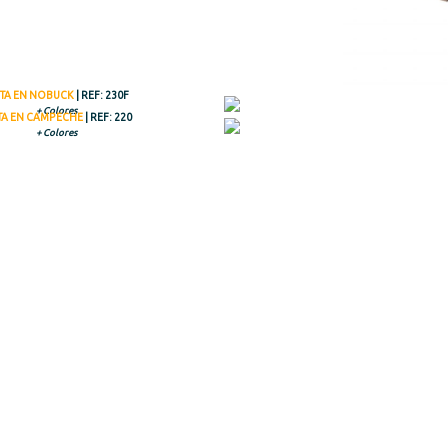
TA EN NOBUCK
| REF: 230F
+ Colores
A EN CAMPECHE
| REF: 220
+ Colores