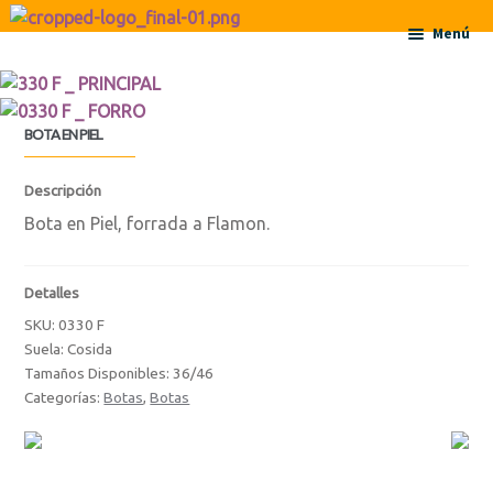
Ir a la navegación
Ir al contenido
Menú
Inicio
BOTA EN PIEL
Acerca de
Descripción
Contactos
Bota en Piel, forrada a Flamon.
Productos
Detalles
Botas
SKU:
0330 F
Suela: Cosida
Tamaños Disponibles: 36/46
Botas
Categorías:
Botas
,
Botas
Botas de Niño