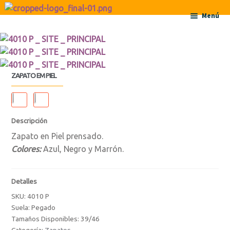
Ir a la navegación
Ir al contenido
Menú
Inicio
Acerca de
ZAPATO EM PIEL
Contactos
Descripción
Productos
Zapato en Piel prensado.
Colores:
Azul, Negro y Marrón.
Botas
Botas
Detalles
SKU:
4010 P
Botas de Niño
Suela: Pegado
Tamaños Disponibles: 39/46