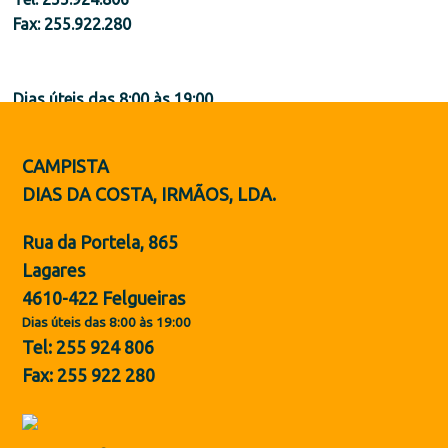
Botas de Proteção
Fax: 255.922.280
Sapatos
Dias úteis das 8:00 às 19:00
ES
CAMPISTA
Vem conhecer a nossa
DIAS DA COSTA, IRMÃOS, LDA.
Localização
equipa
Rua da Portela, 865
Lagares
4610-422 Felgueiras
Dias úteis das 8:00 às 19:00
Tel: 255 924 806
Fax: 255 922 280