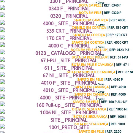
+ Cores
BOTA EM PELE
| REF: 0340 F
BOTA EM PELE
| REF: 0320 P
SAPATO EM CAMURÇA
| REF: 4000.
+ Cores
CHINELO EM CORTIÇA
| REF: 539 CRT
SAPATO EM CORTIÇA
| REF: 170 CRT
SAPATO EM CORTIÇA
| REF: 4000 CRT
+ Cores
BOTA EM PELE PULL-UP
| REF: 0123 PU
+ Cores
BOTA EM PELE PULL-UP
| REF: 67 I-PU
BOTA EM PELE E CAMURÇA
| REF: 67 I
BOTA EM NOBUCK E CAMURÇA
| REF: 67 NI
SAPATO EM PELE
| REF: 4010 P
+ Cores
SAPATO EM CAMURÇA
| REF: 4010
+ Cores
SAPATO EM CAMURÇA
| REF: 4000
+ Cores
SAPATO EM PELE
| REF: 160 PULL-UP
BOTA DE SEGURANÇA
| REF: 1006 NI
BOTA DE SEGURANÇA
| REF: 1006 I
BOTA DE SEGURANÇA
| REF: 1001
SAPATO EM PELE
| REF: 2200