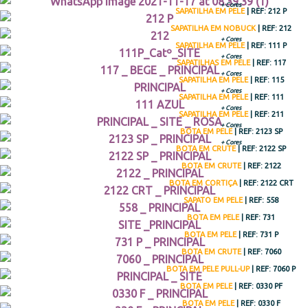
Botas de Proteção
+ Cores
SAPATILHA EM PELE
| REF: 212 P
SAPATILHA EM NOBUCK
| REF: 212
Sapatos
+ Cores
SAPATILHA EM PELE
| REF: 111 P
+ Cores
SAPATILHAS EM PELE
| REF: 117
ES
+ Cores
SAPATILHA EM PELE
| REF: 115
+ Cores
SAPATILHA EM PELE
| REF: 111
+ Cores
SAPATILHA EM PELE
| REF: 211
+ Cores
BOTA EM PELE
| REF: 2123 SP
+ Cores
BOTA EM CRUTE
| REF: 2122 SP
BOTA EM CRUTE
| REF: 2122
BOTA EM CORTIÇA
| REF: 2122 CRT
SAPATO EM PELE
| REF: 558
BOTA EM PELE
| REF: 731
BOTA EM PELE
| REF: 731 P
BOTA EM CRUTE
| REF: 7060
BOTA EM PELE PULL-UP
| REF: 7060 P
BOTA EM PELE
| REF: 0330 PF
BOTA EM PELE
| REF: 0330 F