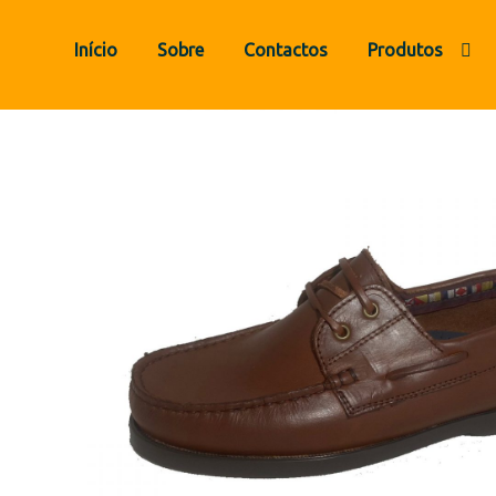
Ir para a navegação
Saltar para o conteúdo
Início
Sobre
Contactos
Produtos