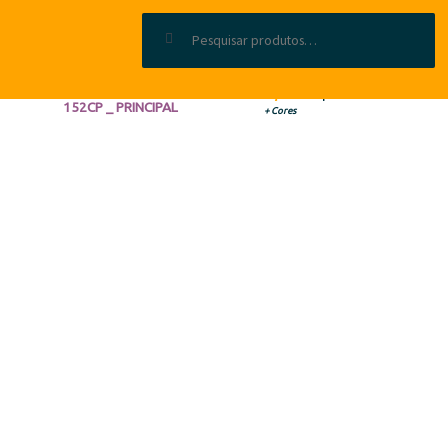
Pesquisar por:
SAPATO EM CAMURÇA E PELE
| REF: 152 CP
+ Cores