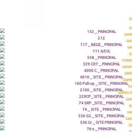
S
S
SAPA
SAP
SA
S
CHINE
SAPAT
SAPA
SAPAT
SA
SAPATO 
SAP
S
SA
SAP
S
S