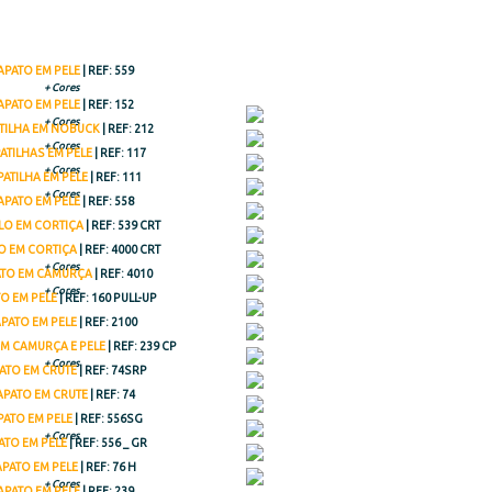
APATO EM PELE
| REF: 559
+ Cores
APATO EM PELE
| REF: 152
+ Cores
TILHA EM NOBUCK
| REF: 212
+ Cores
ATILHAS EM PELE
| REF: 117
+ Cores
PATILHA EM PELE
| REF: 111
+ Cores
APATO EM PELE
| REF: 558
LO EM CORTIÇA
| REF: 539 CRT
O EM CORTIÇA
| REF: 4000 CRT
+ Cores
TO EM CAMURÇA
| REF: 4010
+ Cores
O EM PELE
| REF: 160 PULL-UP
PATO EM PELE
| REF: 2100
EM CAMURÇA E PELE
| REF: 239 CP
+ Cores
ATO EM CRUTE
| REF: 74SRP
APATO EM CRUTE
| REF: 74
PATO EM PELE
| REF: 556SG
+ Cores
ATO EM PELE
| REF: 556 _ GR
APATO EM PELE
| REF: 76 H
+ Cores
APATO EM PELE
| REF: 239