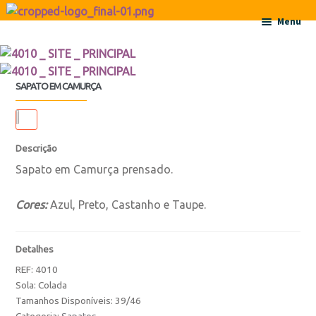
Ir para a navegação
Saltar para o conteúdo
Menu
Início
SAPATO EM CAMURÇA
Sobre
Contactos
Descrição
Sapato em Camurça prensado.
Produtos
Cores:
Azul, Preto, Castanho e Taupe.
Botas
Botas
Detalhes
REF:
4010
Botas de Criança
Sola: Colada
Tamanhos Disponíveis: 39/46