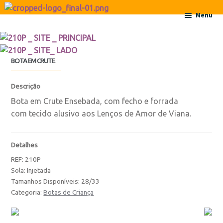
Ir para a navegação
Saltar para o conteúdo
Menu
Início
BOTA EM CRUTE
Sobre
Descrição
Contactos
Bota em Crute Ensebada, com fecho e forrada
com tecido alusivo aos Lenços de Amor de Viana.
Produtos
Detalhes
Botas
REF:
210P
Sola: Injetada
Botas
Tamanhos Disponíveis: 28/33
Categoria:
Botas de Criança
Botas de Criança