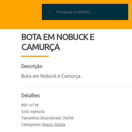
Pesquisar por:
BOTA EM NOBUCK E
CAMURÇA
Descrição
Bota em Nobuck e Camurça.
Detalhes
REF:
67 NI
Sola: Injetada
Tamanhos Disponíveis: 36/46
Categorias:
Botas
,
Botas