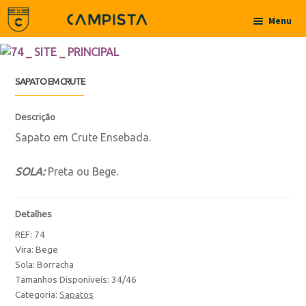
Ir para a navegação
Saltar para o conteúdo
Menu
Início
SAPATO EM CRUTE
Sobre
Descrição
Contactos
Sapato em Crute Ensebada.
Produtos
SOLA:
Preta ou Bege.
Botas
Detalhes
REF:
74
Botas
Vira: Bege
Sola: Borracha
Botas de Criança
Tamanhos Disponíveis: 34/46
Categoria:
Sapatos