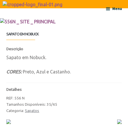
Ir para a navegação
Saltar para o conteúdo
Menu
Início
SAPATO EM NOBUCK
Sobre
Descrição
Contactos
Sapato em Nobuck.
Produtos
CORES:
Preto, Azul e Castanho.
Botas
Detalhes
REF:
556 N
Botas
Tamanhos Disponíveis: 35/45
Categoria:
Sapatos
Botas de Criança