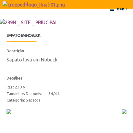
Ir para a navegação
Saltar para o conteúdo
Menu
Início
SAPATO EM NOBUCK
Sobre
Descrição
Contactos
Sapato luva em Nobuck.
Produtos
Detalhes
REF:
239 N
Botas
Tamanhos Disponíveis: 34/41
Categoria:
Sapatos
Botas
Botas de Criança