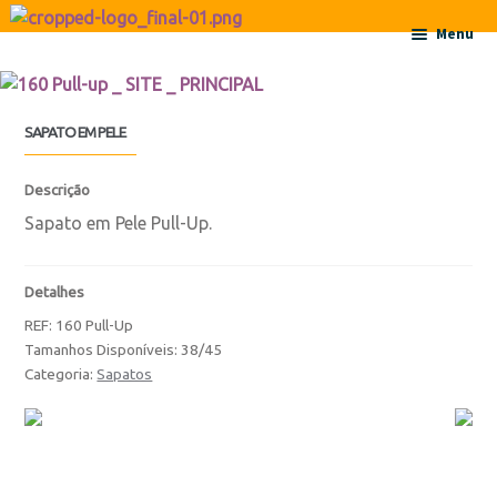
Ir para a navegação
Saltar para o conteúdo
Menu
Início
SAPATO EM PELE
Sobre
Descrição
Contactos
Sapato em Pele Pull-Up.
Produtos
Detalhes
REF:
160 Pull-Up
Botas
Tamanhos Disponíveis: 38/45
Categoria:
Sapatos
Botas
Botas de Criança