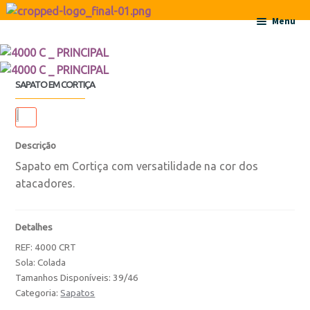
Ir para a navegação
Saltar para o conteúdo
Menu
Início
SAPATO EM CORTIÇA
Sobre
Contactos
Descrição
Sapato em Cortiça com versatilidade na cor dos
Produtos
atacadores.
Botas
Detalhes
Botas
REF:
4000 CRT
Sola: Colada
Botas de Criança
Tamanhos Disponíveis: 39/46
Categoria:
Sapatos