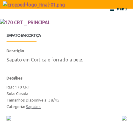
Ir para a navegação
Saltar para o conteúdo
Menu
Início
SAPATO EM CORTIÇA
Sobre
Descrição
Contactos
Sapato em Cortiça e forrado a pele.
Produtos
Detalhes
REF:
170 CRT
Botas
Sola: Cosida
Tamanhos Disponíveis: 38/45
Botas
Categoria:
Sapatos
Botas de Criança