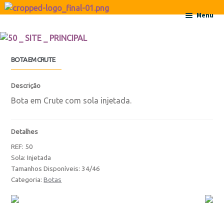
Ir para a navegação
Saltar para o conteúdo
Menu
Início
BOTA EM CRUTE
Sobre
Descrição
Contactos
Bota em Crute com sola injetada.
Produtos
Detalhes
REF:
50
Botas
Sola: Injetada
Tamanhos Disponíveis: 34/46
Botas
Categoria:
Botas
Botas de Criança