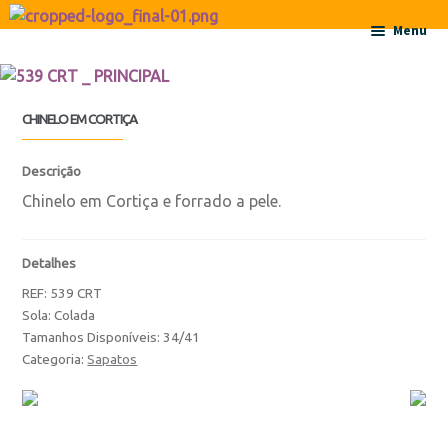
Ir para a navegação
Saltar para o conteúdo
Menu
Início
CHINELO EM CORTIÇA
Sobre
Descrição
Contactos
Chinelo em Cortiça e forrado a pele.
Produtos
Detalhes
REF:
539 CRT
Botas
Sola: Colada
Tamanhos Disponíveis: 34/41
Botas
Categoria:
Sapatos
Botas de Criança