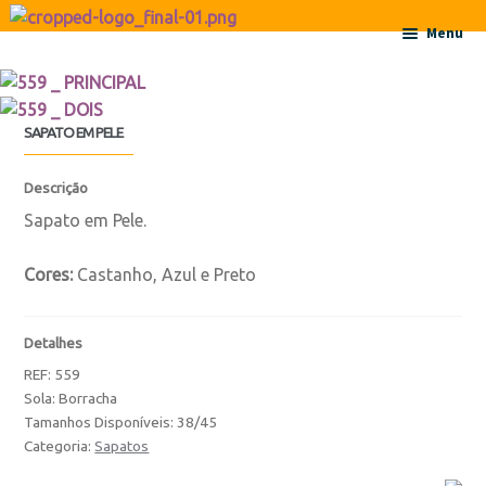
Ir para a navegação
Saltar para o conteúdo
Menu
Início
SAPATO EM PELE
Sobre
Descrição
Contactos
Sapato em Pele.
Produtos
Cores:
Castanho, Azul e Preto
Botas
Detalhes
REF:
559
Botas
Sola: Borracha
Tamanhos Disponíveis: 38/45
Botas de Criança
Categoria:
Sapatos